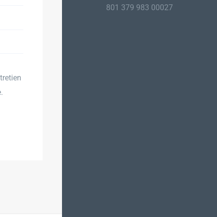
801 379 983 00027
tretien
.